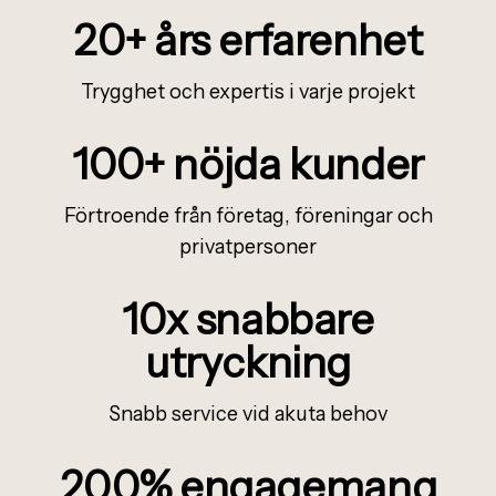
20+
å
rs erfarenhet
Trygghet och expertis i varje projekt
100+ n
ö
jda kunder
Förtroende från företag, föreningar och
privatpersoner
10x snabbare
utryckning
Snabb service vid akuta behov
200% engagemang