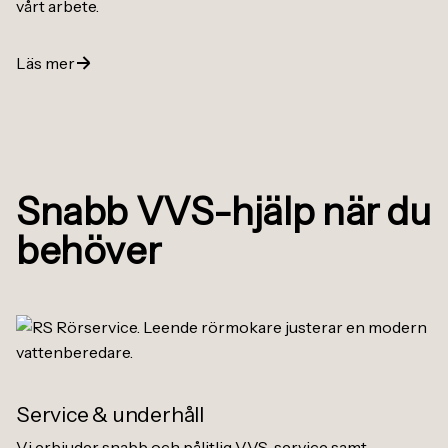
vårt arbete.
Läs mer
Snabb VVS-hjälp när du
behöver
Service
&
underhåll
Vi erbjuder snabb och pålitlig VVS-service samt