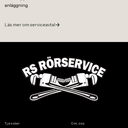
anläggning.
Läs mer om serviceavtal
Tj
ä
nster
Om oss