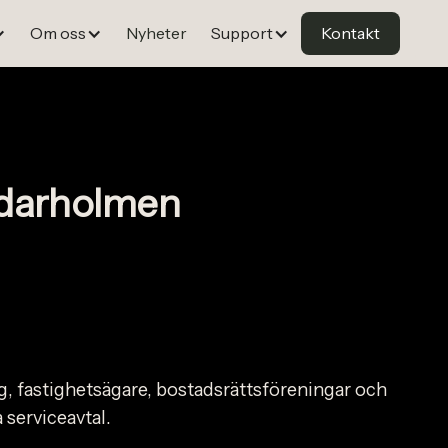
Om oss
Nyheter
Support
Kontakt
ddarholmen
ag, fastighetsägare, bostadsrättsföreningar och
 serviceavtal.