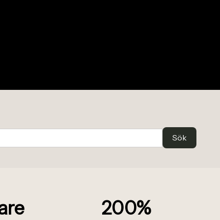
are
200%