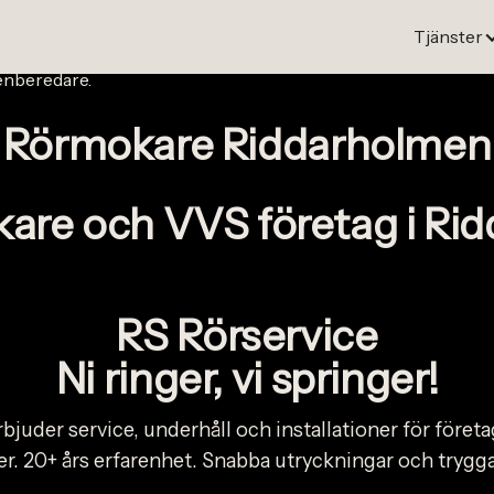
Tj
ä
nster
Rörmokare Riddarholmen
kare och VVS företag i Ri
RS Rörservice
Ni ringer, vi springer!
juder service, underhåll och installationer för föret
r. 20+ års erfarenhet. Snabba utryckningar och trygga