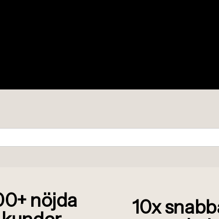
00+ n
ö
jda
10x snabb
kunder