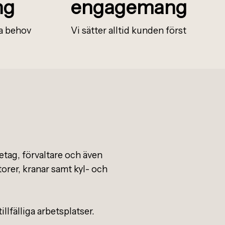
ng
engagemang
ta behov
Vi s
ä
tter alltid kunden f
ö
rst
etag, förvaltare och även
atorer, kranar samt kyl- och
llfälliga arbetsplatser.