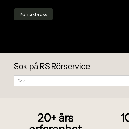
Kontakta oss
Sök på RS Rörservice
20+
å
rs
1
erfarenhet