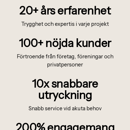
20+
å
rs erfarenhet
Trygghet och expertis i varje projekt
100+ n
ö
jda kunder
Förtroende från företag, föreningar och
privatpersoner
10x snabbare
utryckning
Snabb service vid akuta behov
200% engagemang