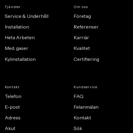
Tj
ä
nster
Om oss
Service & Underhåll
F
ö
retag
Installation
Referenser
Heta Arbeten
Karriär
Med. gaser
Kvalitet
Kylinstallation
Certifiering
Kontakt
Kundservice
Telefon
FAQ
E-post
Felanmälan
Adress
Kontakt
Akut
Sök