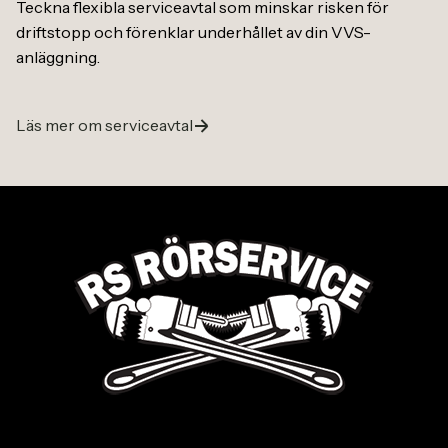
Teckna flexibla serviceavtal som minskar risken för
driftstopp och förenklar underhållet av din VVS-
anläggning.
Läs mer om serviceavtal