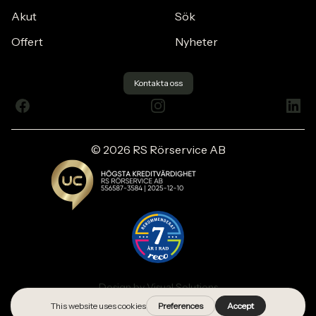
Akut
Sök
Offert
Nyheter
Kontakta oss
Facebook
Instagram
Link
© 2026 RS Rörservice AB
Design by Visual Solutions