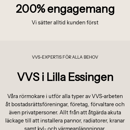
200% engagemang
Vi s
ä
tter alltid kunden f
ö
rst
VVS-EXPERTIS FÖR ALLA BEHOV
VVS i Lilla Essingen
Våra rörmokare i utför alla typer av VVS-arbeten
åt bostadsrättsföreningar, företag, förvaltare och
även privatpersoner. Allt från att åtgärda akuta
läckage till att installera pannor, radiatorer, kranar
samt kyl- och värmeanläggningar.