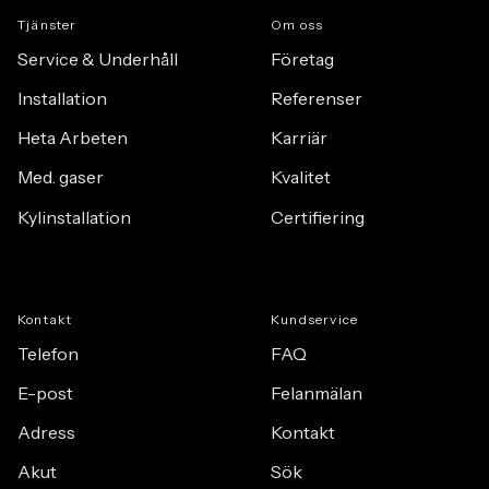
Tj
ä
nster
Om oss
Service & Underhåll
F
ö
retag
Installation
Referenser
Heta Arbeten
Karriär
Med. gaser
Kvalitet
Kylinstallation
Certifiering
Kontakt
Kundservice
Telefon
FAQ
E-post
Felanmälan
Adress
Kontakt
Akut
Sök