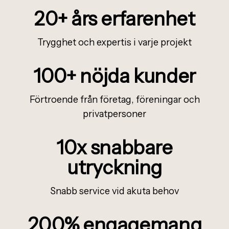
20+
å
rs erfarenhet
Trygghet och expertis i varje projekt
100+ n
ö
jda kunder
Förtroende från företag, föreningar och
privatpersoner
10x snabbare
utryckning
Snabb service vid akuta behov
200% engagemang