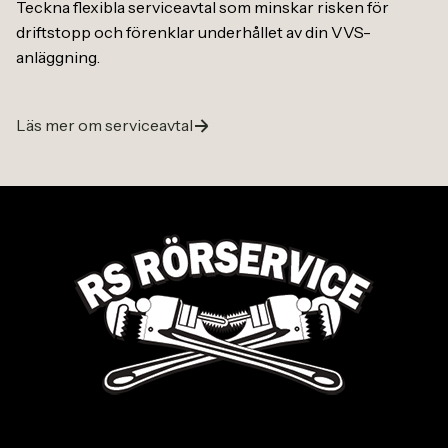
Teckna flexibla serviceavtal som minskar risken för
driftstopp och förenklar underhållet av din VVS-
anläggning.
Läs mer om serviceavtal