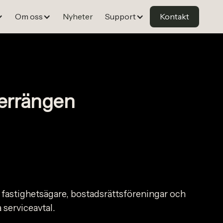
Om oss
Nyheter
Support
Kontakt
Herrängen
, fastighetsägare, bostadsrättsföreningar och
 serviceavtal.