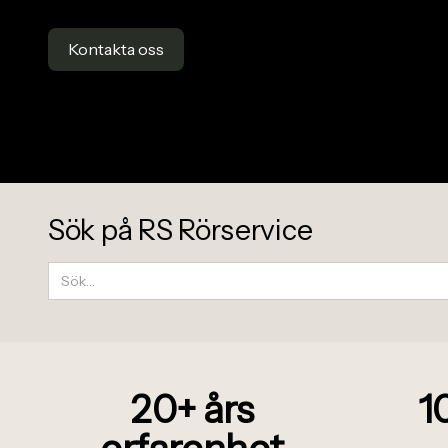
Kontakta oss
Sök på RS Rörservice
20+
å
rs
1
erfarenhet