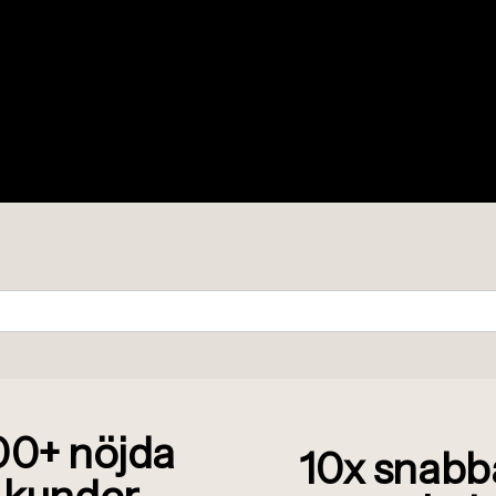
00+ n
ö
jda
10x snabb
kunder