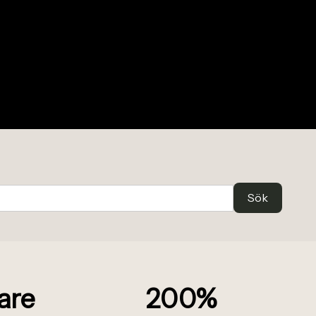
are
200%