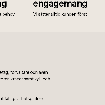
ng
engagemang
ta behov
Vi s
ä
tter alltid kunden f
ö
rst
etag, förvaltare och även
atorer, kranar samt kyl- och
llfälliga arbetsplatser.