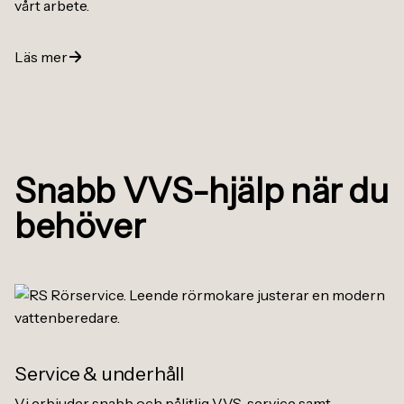
vårt arbete.
Läs mer
Snabb VVS-hjälp när du
behöver
Service
&
underhåll
Vi erbjuder snabb och pålitlig VVS-service samt